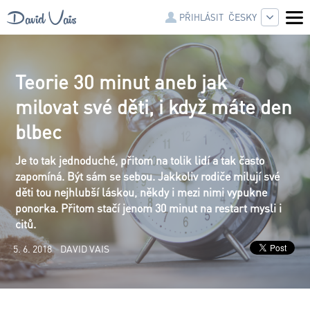
David Vais
ČESKY
PŘIHLÁSIT
Teorie 30 minut aneb jak
milovat své děti, i když máte den
blbec
Je to tak jednoduché, přitom na tolik lidí a tak často
zapomíná. Být sám se sebou. Jakkoliv rodiče milují své
děti tou nejhlubší láskou, někdy i mezi nimi vypukne
ponorka. Přitom stačí jenom 30 minut na restart mysli i
citů.
5. 6. 2018
DAVID VAIS