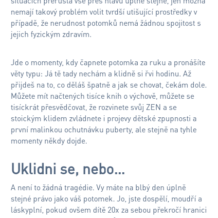
situacích přerůstá vše přes hlavu úplně stejně, jen možná
nemají takový problém volit tvrdší utišující prostředky v
případě, že nerudnost potomků nemá žádnou spojitost s
jejich fyzickým zdravím.
Jde o momenty, kdy čapnete potomka za ruku a pronášíte
věty typu: Já tě tady nechám a klidně si řvi hodinu. Až
přijdeš na to, co děláš špatně a jak se chovat, čekám dole.
Můžete mít načtených tisíce knih o výchově, můžete se
tisíckrát přesvědčovat, že rozvinete svůj ZEN a se
stoickým klidem zvládnete i projevy dětské zpupnosti a
první malinkou ochutnávku puberty, ale stejně na tyhle
momenty někdy dojde.
Uklidni se, nebo…
A není to žádná tragédie. Vy máte na blbý den úplně
stejné právo jako váš potomek. Jo, jste dospělí, moudří a
láskyplní, pokud ovšem dítě 20x za sebou překročí hranici