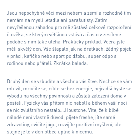
Jsou nepochybně věci mezi nebem a zemí a rozhodně tím
nemám na mysli letadla ani parašutisty. Zatím
nevyřešenou záhadou pro mě zůstává celkové rozpoložení
člověka, se kterým většinou vstává a často v zesílené
podobě s ním také uléhá. Praktický příklad. Včera jste
měli skvělý den. Vše šlapalo jak na drátkách, žádný pojeb
v práci, kafíčko nebo sport po džobu, super odpo s
rodinou nebo přáteli. Zkrátka balada.
Druhý den se vzbudíte a všechno vás štve. Nechce se vám
mluvit, mračíte se, cítíte se bez energie, nejradši byste se
vybodli na všechny povinnosti a zůstali zalezení doma v
posteli. Fyzicky vás přitom nic nebolí a během vaší noci
se nic zvláštního nestalo….Houstone. Víte, že k blbé
náladě není vlastně důvod, pijete freshe, jíte samé
zdravotiny, cvičíte jógu, rozvíjíte pozitivní myšlení, ale
stejně je to v den blbec úplně k ničemu.