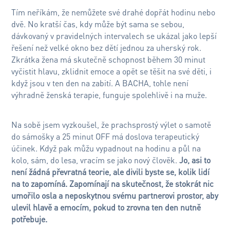
Tím neříkám, že nemůžete své drahé dopřát hodinu nebo
dvě. No kratší čas, kdy může být sama se sebou,
dávkovaný v pravidelných intervalech se ukázal jako lepší
řešení než velké okno bez dětí jednou za uherský rok.
Zkrátka žena má skutečně schopnost během 30 minut
vyčistit hlavu, zklidnit emoce a opět se těšit na své děti, i
když jsou v ten den na zabití. A BACHA, tohle není
výhradně ženská terapie, funguje spolehlivě i na muže.
Na sobě jsem vyzkoušel, že prachsprostý výlet o samotě
do sámošky a 25 minut OFF má doslova terapeutický
účinek. Když pak můžu vypadnout na hodinu a půl na
kolo, sám, do lesa, vracím se jako nový člověk.
Jo, asi to
není žádná převratná teorie, ale divili byste se, kolik lidí
na to zapomíná. Zapomínají na skutečnost, že stokrát nic
umořilo osla a neposkytnou svému partnerovi prostor, aby
ulevil hlavě a emocím, pokud to zrovna ten den nutně
potřebuje.