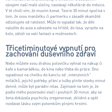
vývojem naší malé slečny, nastávají několikrát do měsíce.
V té chvíli vím, že musím konat. Teorie 30 minut spočívá v
tom, že svou manželku či partnerku v zásadě okamžitě
odizolujete od ratolestí. Může to vypadat tak, že děti
naložíte do auta a odvezete na hřiště, do lesa, vyrazíte na
kolo, záleží na vaší fantazii a možnostech.
Třicetiminutové vypnutí pro
zachování duševního zdraví
Nebo můžete svou drahou polovičku vyhnat na nákup či
kafe s kamarádkou, do kina nebo třeba do práce. Ono
vypadnout na chvilku do kanclu od „intenzivních“
miláčků, jejichž potřeby, přání a tužby plníte stovky minut
denně, může být parádní relax. Zajímavé na tom je, že
podle mého pozorování stačí i pouhých 30 minut, aby se
žena dokázala psychicky zregenerovat, zklidnit a opět
rozdávat lásku svým potomkům plnými hrstmi.