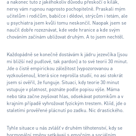
a nakonec tuto z jakéhokoliv důvodu přeskočí o kilák,
nervy vám rupnou naprosto pochopitelně. Praskali mým
učitelům i rodičům, babičce i dědovi, strýcům i tetám, ale
u psychiatra jsem kvůli tomu neskončil. Naopak jsem se
naučil dobře rozeznávat, kde vede hranice a kde svým
chováním začínám ubližovat druhým. A to jsem nechtěl.
Každopádně se konečně dostávám k jádru jezevčíka (jsou
mi bližší než pudlové, tak pardon) a to své teorii 30 minut.
Jde o čistě empirickou záležitost (vypozorovanou a
vyzkoušenou), která sice neprošla studií, no asi stokrát
jsem si ověřil, že funguje. Situaci, kdy teorie 30 minut
vstupuje v platnost, poznáte podle popisu výše. Máma
nebo táta začne zvyšovat hlas, odsekávat potomkům a v
krajním případě vyhrožovat fyzickým trestem. Klííd, jde o
staletími prověřené plácnutí po zadku. Nic drastického.
Tyhle situace u nás zvlášť v druhém těhotenství, kdy se
hormonální změny setkávají s emočním a sociálním