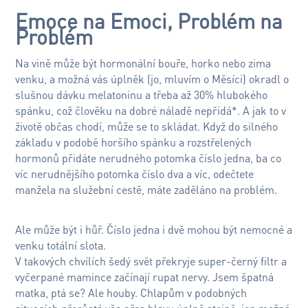
Emoce na Emoci, Problém na
Problém
Na vině může být hormonální bouře, horko nebo zima
venku, a možná vás úplněk (jo, mluvím o Měsíci) okradl o
slušnou dávku melatoninu a třeba až 30% hlubokého
spánku, což člověku na dobré náladě nepřidá*. A jak to v
životě občas chodí, může se to skládat. Když do silného
základu v podobě horšího spánku a rozstřelených
hormonů přidáte nerudného potomka číslo jedna, ba co
víc nerudnějšího potomka číslo dva a víc, odečtete
manžela na služební cestě, máte zaděláno na problém.
Ale může být i hůř. Číslo jedna i dvě mohou být nemocné a
venku totální slota.
V takových chvílích šedý svět překryje super-černý filtr a
vyčerpané mamince začínají rupat nervy. Jsem špatná
matka, ptá se? Ale houby. Chlapům v podobných