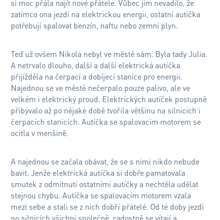
si moc přála najít nové přátele. Vůbec jim nevadilo, že
zatímco ona jezdí na elektrickou energii, ostatní autíčka
potřebují spalovat benzín, naftu nebo zemní plyn.
Teď už ovšem Nikola nebyl ve městě sám. Byla tady Julia.
A netrvalo dlouho, další a další elektrická autíčka
přijížděla na čerpací a dobíjecí stanice pro energii.
Najednou se ve městě nečerpalo pouze palivo, ale ve
velkém i elektrický proud. Elektrických autíček postupně
přibývalo až po nějaké době tvořila většinu na silnicích i
čerpacích stanicích. Autíčka se spalovacím motorem se
ocitla v menšině.
A najednou se začala obávat, že se s nimi nikdo nebude
bavit. Jenže elektrická autíčka si dobře pamatovala
smutek z odmítnutí ostatními autíčky a nechtěla udělat
stejnou chybu. Autíčka se spalovacím motorem vzala
mezi sebe a stali se z nich dobří přátelé. Od té doby jezdí
po silnicích všichni společně, radostně se vítají a