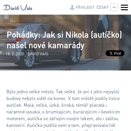
David Vais
ČESKY
PŘIHLÁSIT
Pohádky: Jak si Nikola (autíčko)
našel nové kamarády
18. 2. 2020
DAVID VAIS
Bylo jedno velké město. Tak velké, že ani z jeho nejvyšší
budovy nebylo vidět na konec. V tom městě jezdily tisíce
autíček. Malá, velká, úzká, široká, téměř placatá i
náramně vysoká, s brumlajícím, burácejícím i ševelícím
motorem, autíčka se zářivým novým lakem, ale i zašlou
karoserií. Autíčka jezdila sem a tam, přepravovala lidi