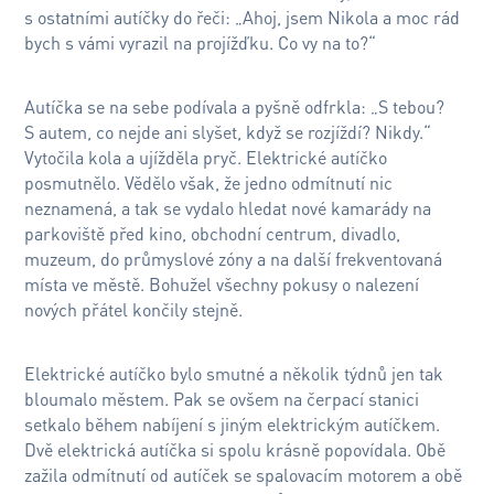
s ostatními autíčky do řeči: „Ahoj, jsem Nikola a moc rád
bych s vámi vyrazil na projížďku. Co vy na to?“
Autíčka se na sebe podívala a pyšně odfrkla: „S tebou?
S autem, co nejde ani slyšet, když se rozjíždí? Nikdy.“
Vytočila kola a ujížděla pryč. Elektrické autíčko
posmutnělo. Vědělo však, že jedno odmítnutí nic
neznamená, a tak se vydalo hledat nové kamarády na
parkoviště před kino, obchodní centrum, divadlo,
muzeum, do průmyslové zóny a na další frekventovaná
místa ve městě. Bohužel všechny pokusy o nalezení
nových přátel končily stejně.
Elektrické autíčko bylo smutné a několik týdnů jen tak
bloumalo městem. Pak se ovšem na čerpací stanici
setkalo během nabíjení s jiným elektrickým autíčkem.
Dvě elektrická autíčka si spolu krásně popovídala. Obě
zažila odmítnutí od autíček se spalovacím motorem a obě