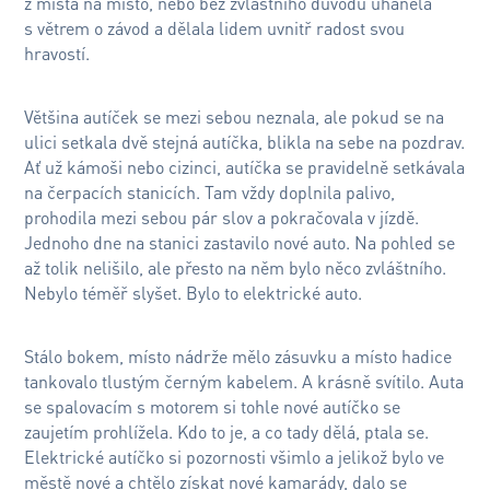
z místa na místo, nebo bez zvláštního důvodu uháněla
s větrem o závod a dělala lidem uvnitř radost svou
hravostí.
Většina autíček se mezi sebou neznala, ale pokud se na
ulici setkala dvě stejná autíčka, blikla na sebe na pozdrav.
Ať už kámoši nebo cizinci, autíčka se pravidelně setkávala
na čerpacích stanicích. Tam vždy doplnila palivo,
prohodila mezi sebou pár slov a pokračovala v jízdě.
Jednoho dne na stanici zastavilo nové auto. Na pohled se
až tolik nelišilo, ale přesto na něm bylo něco zvláštního.
Nebylo téměř slyšet. Bylo to elektrické auto.
Stálo bokem, místo nádrže mělo zásuvku a místo hadice
tankovalo tlustým černým kabelem. A krásně svítilo. Auta
se spalovacím s motorem si tohle nové autíčko se
zaujetím prohlížela. Kdo to je, a co tady dělá, ptala se.
Elektrické autíčko si pozornosti všimlo a jelikož bylo ve
městě nové a chtělo získat nové kamarády, dalo se